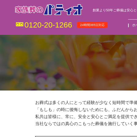
創業より50年ご葬儀は安心
0120-20-1266
ホ
24時間365日対応
お葬式は多くの人にとって経験が少なく短時間で準
「もしも」の時に後悔しないためにも、ふだんからお
私共は皆様に、常に、安全と安心とご満足を提供で
当社ならではの真心のこもった葬儀を施行していく